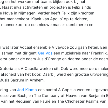
oog en het werken met teams blijken ook bij het
Naast invalactiviteiten en projecten is Felix sinds
 Nova in Nijmegen. Verder heeft Felix zijn krachten
het mannenkoor ‘Klank van Apollo’ op te richten,
 mannenkoor op een nieuwe manier combineren en
 wat later Vocaal ensemble Vivavoce zou gaan heten. Een a
 samen met dirigent
Ger Vos
een muziekreis naar Frankrijk
n, eerst onder de naam Jus d’Orange en daarna onder de na
 Oratoria als A Capella werken uit. Ook werd meerdere mal
 afscheid van het koor. Daarbij werd een grootse uitvoer
Musis Sacrum in Arnhem.
iding van
Jori Klomp
een aantal A Capella werken uitgevoer
sse van Bach, en The Company of Heaven van Benjamin Br
 van het Requiem van Fauré en The Chichester Psalms van B