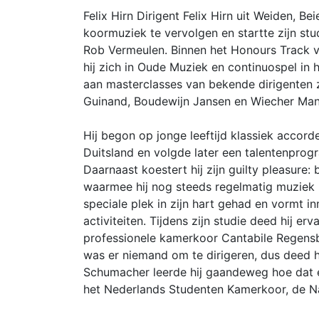
Felix Hirn Dirigent Felix Hirn uit Weiden, Be
koormuziek te vervolgen en startte zijn stu
Rob Vermeulen. Binnen het Honours Track vol
hij zich in Oude Muziek en continuospel in h
aan masterclasses van bekende dirigenten z
Guinand, Boudewijn Jansen en Wiecher Ma
Hij begon op jonge leeftijd klassiek accord
Duitsland en volgde later een talentenpro
Daarnaast koestert hij zijn guilty pleasure
waarmee hij nog steeds regelmatig muziek u
speciale plek in zijn hart gehad en vormt i
activiteiten. Tijdens zijn studie deed hij 
professionele kamerkoor Cantabile Regensb
was er niemand om te dirigeren, dus deed hij
Schumacher leerde hij gaandeweg hoe dat e
het Nederlands Studenten Kamerkoor, de Na