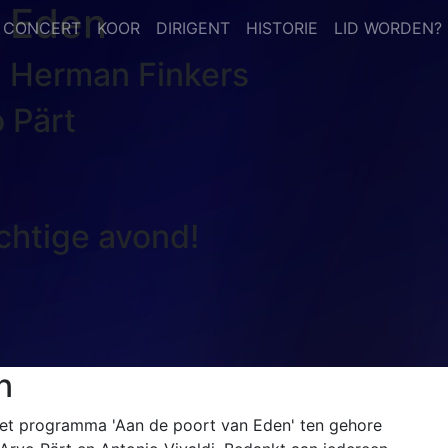
n Eden
CONCERT
KOOR
DIRIGENT
HISTORIE
LID WORDEN?
- Herman Finkers
 Pärt
chtige avond!
n
et programma 'Aan de poort van Eden' ten gehore