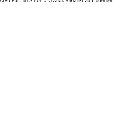
Arvo Pärt en Antonio Vivaldi. Bedankt aan iedereen