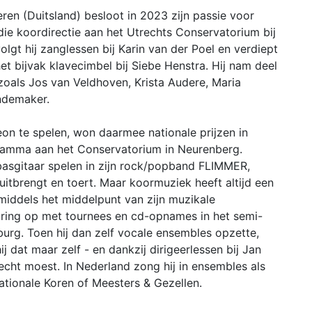
ieren (Duitsland) besloot in 2023 zijn passie voor
die koordirectie aan het Utrechts Conservatorium bij
gt hij zanglessen bij Karin van der Poel en verdiept
et bijvak klavecimbel bij Siebe Henstra. Hij nam deel
oals Jos van Veldhoven, Krista Audere, Maria
ndemaker.
eon te spelen, won daarmee nationale prijzen in
gramma aan het Conservatorium in Neurenberg.
: basgitaar spelen in zijn rock/popband FLIMMER,
itbrengt en toert. Maar koormuziek heeft altijd een
nmiddels het middelpunt van zijn muzikale
ervaring op met tournees en cd-opnames in het semi-
urg. Toen hij dan zelf vocale ensembles opzette,
 dat maar zelf - en dankzij dirigeerlessen bij Jan
cht moest. In Nederland zong hij in ensembles als
tionale Koren of Meesters & Gezellen.