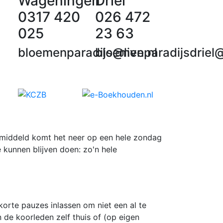
Wageningen
Driel
0317 420
026 472
025
23 63
bloemenparadijs@live.nl
bloemenparadijsdriel@
gemiddeld komt het neer op een hele zondag
 kunnen blijven doen: zo'n hele
orte pauzes inlassen om niet een al te
de koorleden zelf thuis of (op eigen